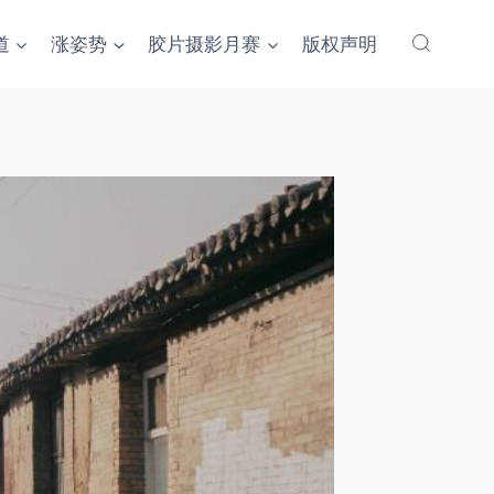
道
涨姿势
胶片摄影月赛
版权声明