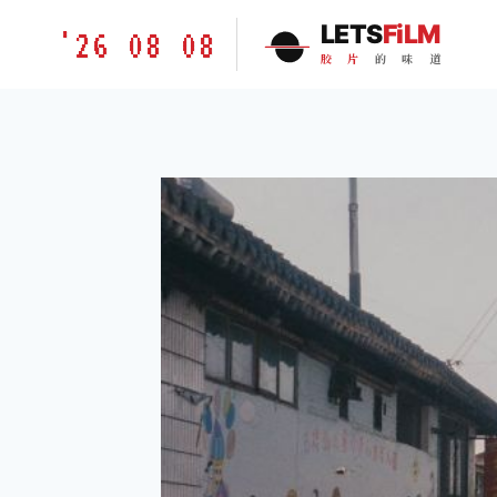
跳
胶
LETS
FiLM
'26 08 08
到
片
胶
片
的
味
道
内
的
容
味
道
LETSFILM