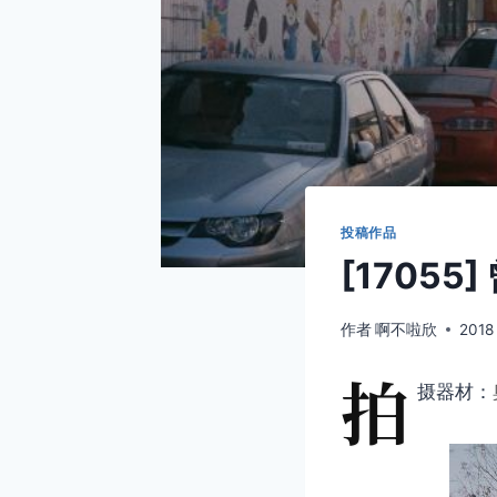
投稿作品
[1705
作者
啊不啦欣
2018
拍
摄器材：