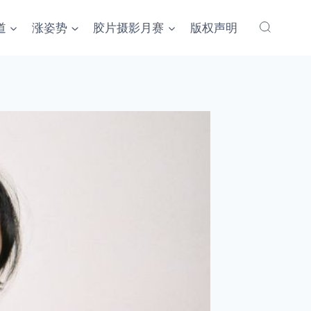
道
涨姿势
胶片摄影月赛
版权声明