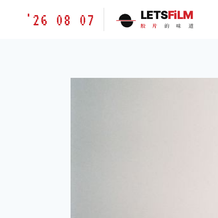
跳
胶
LETS
FiLM
'26 08 07
到
片
胶
片
的
味
道
内
的
容
味
道
LETSFILM