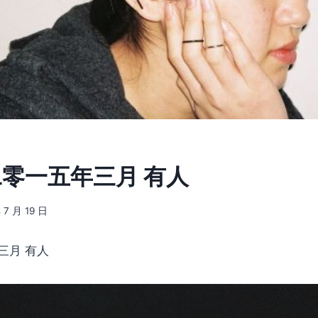
] 二零一五年三月 有人
 7 月 19 日
三月 有人