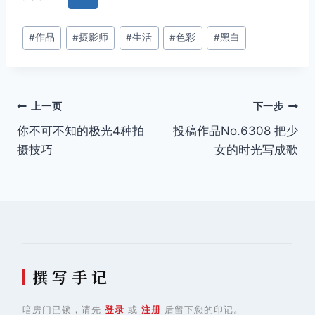
文
#
作品
#
摄影师
#
生活
#
色彩
#
黑白
章
标
签：
文
上一页
下一步
你不可不知的极光4种拍
投稿作品No.6308 把少
章
摄技巧
女的时光写成歌
导
航
撰 写 手 记
暗房门已锁，请先
登录
或
注册
后留下您的印记。