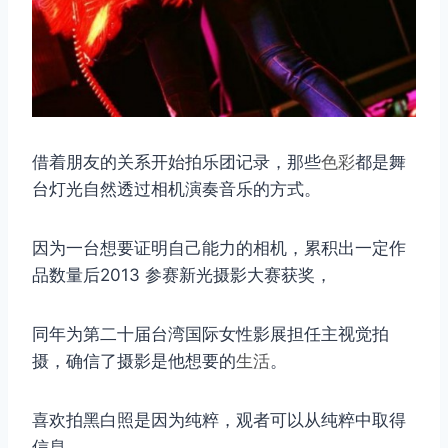
借着朋友的关系开始拍乐团记录，那些
色彩
都是舞
台灯光自然透过相机演奏音乐的方式。
因为一台想要证明自己能力的相机，累积出一定作
品数量后2013 参赛新光摄影大赛获奖，
同年为第二十届台湾国际女性影展担任主视觉拍
摄，确信了摄影是他想要的
生活
。
喜欢拍黑白照是因为纯粹，观者可以从纯粹中取得
取消
搜索
信息，