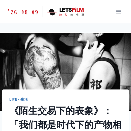
跳
胶
LETS
FiLM
'26 08 09
到
胶
片
的
味
道
片
内
的
容
味
道
LETSFILM
LIFE · 生活
《陌生交易下的表象》：
「我们都是时代下的产物相