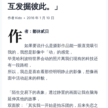
互发掘彼此。」
作者
Kido
2016 年 1 月 10 日
作
者：鄒休貳日
如果要说什么是摄影
作品
能一眼直觉吸引
我的，我想是影像中「动」的感觉，
毕竟哈利波特世界会动的照片离我们现有的科技还
有一段路程，
所以，我总是喜欢看那些明明静止的影像，想像画
面中活动起来的样貌，
「陌生交易下的表象」透过静置的画面让我在脑海
延伸其他的故事，
双面胶：「其实我一开始是拍乐团的，后来失恋之