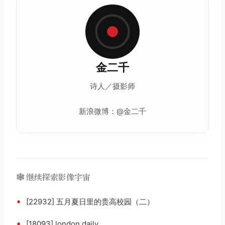
金二千
诗人／摄影师
新浪微博：@金二千
🕸️ 继续探索影像宇宙
•
[22932] 五月夏日里的贵高校园（二）
•
[18093] london daily