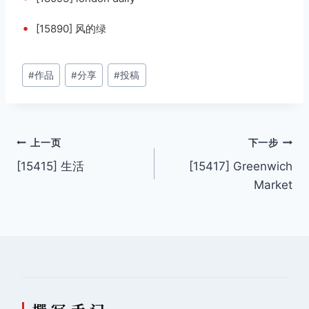
•
[15890] 风的绿
文
#
作品
#
分享
#
投稿
章
标
签：
文
上一页
下一步
[15415] 生活
[15417] Greenwich
章
Market
导
航