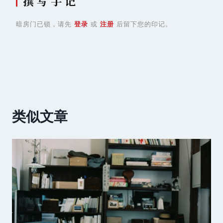
撰 写 手 记
暗房门已锁，请先
登录
或
注册
后留下您的印记。
类似文章