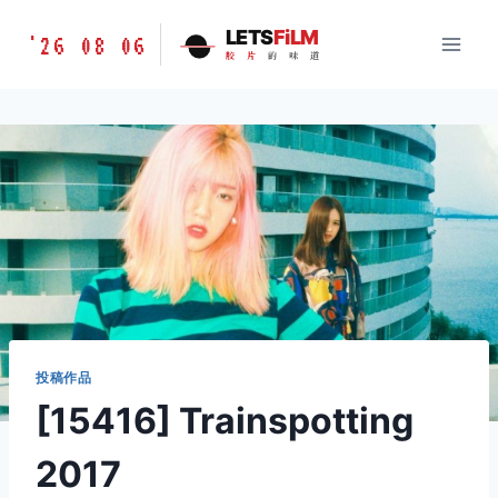
跳
胶
LETS
FiLM
'26 08 06
到
胶
片
的
味
道
片
内
的
容
味
道
LETSFILM
投稿作品
[15416] Trainspotting
2017