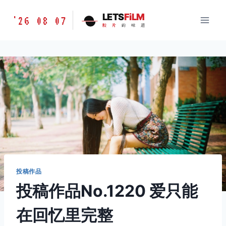
跳
胶
LETS
FiLM
'26 08 07
到
胶
片
的
味
道
片
内
的
容
味
道
LETSFILM
投稿作品
投稿作品No.1220 爱只能
在回忆里完整