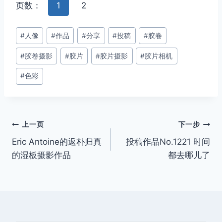
页数：
1
2
文
#
人像
#
作品
#
分享
#
投稿
#
胶卷
章
#
胶卷摄影
#
胶片
#
胶片摄影
#
胶片相机
标
签：
#
色彩
文
上一页
下一步
Eric Antoine的返朴归真
投稿作品No.1221 时间
章
的湿板摄影作品
都去哪儿了
导
航