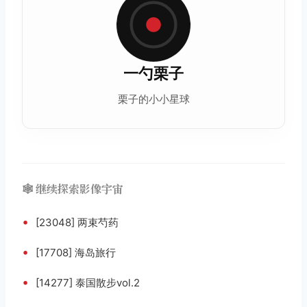
一勺栗子
栗子的小小星球
🕸️ 继续探索影像宇宙
•
[23048] 两束芍药
•
[17708] 海岛旅行
•
[14277] 泰国散步vol.2