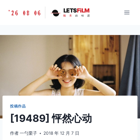
跳
胶
LETS
FiLM
'26 08 06
到
胶
片
的
味
道
片
内
的
容
味
道
LETSFILM
投稿作品
[19489] 怦然心动
作者
一勺栗子
2018 年 12 月 7 日