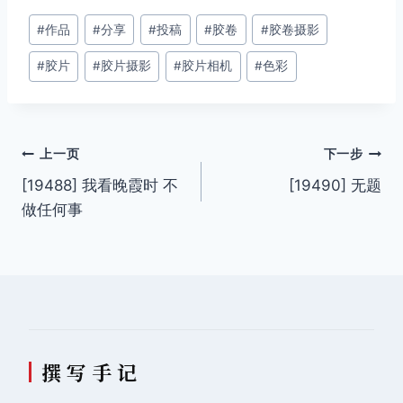
文
#
作品
#
分享
#
投稿
#
胶卷
#
胶卷摄影
章
#
胶片
#
胶片摄影
#
胶片相机
#
色彩
标
签：
文
上一页
下一步
[19488] 我看晚霞时 不
[19490] 无题
章
做任何事
导
航
撰 写 手 记