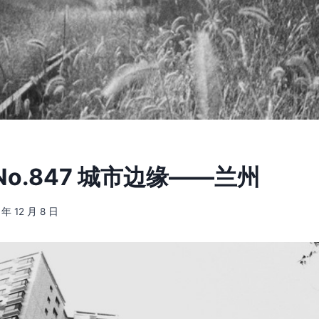
o.847 城市边缘——兰州
 年 12 月 8 日