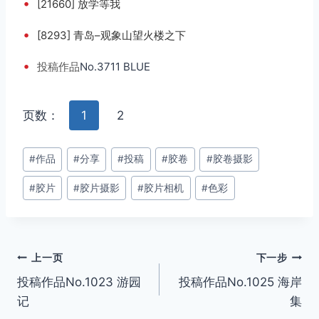
•
[21660] 放学等我
•
[8293] 青岛–观象山望火楼之下
•
投稿
作品
No.3711 BLUE
页数：
1
2
文
#
作品
#
分享
#
投稿
#
胶卷
#
胶卷摄影
章
#
胶片
#
胶片摄影
#
胶片相机
#
色彩
标
签：
文
上一页
下一步
投稿作品No.1023 游园
投稿作品No.1025 海岸
章
记
集