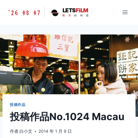
跳
胶
LETS
FiLM
'26 08 07
到
胶
片
的
味
道
片
内
的
容
味
道
LETSFILM
投稿作品
投稿作品No.1024 Macau
作者
白小文
2014 年 1 月 9 日