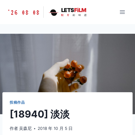
跳
胶
LETS
FiLM
'26 08 08
到
胶
片
的
味
道
片
内
的
容
味
道
LETSFILM
投稿作品
[18940] 淡淡
作者
吴森尼
2018 年 10 月 5 日