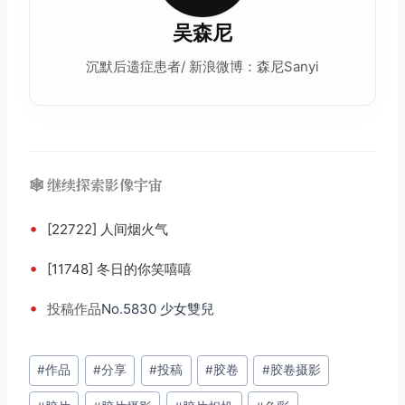
吴森尼
沉默后遗症患者/ 新浪微博：森尼Sanyi
🕸️ 继续探索影像宇宙
•
[22722] 人间烟火气
•
[11748] 冬日的你笑嘻嘻
•
投稿
作品
No.5830 少女雙兒
文
#
作品
#
分享
#
投稿
#
胶卷
#
胶卷摄影
章