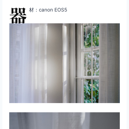
器
材：canon EOS5