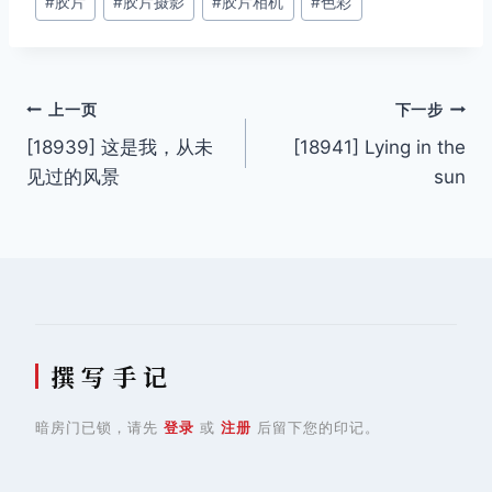
#
胶片
#
胶片摄影
#
胶片相机
#
色彩
标
签：
文
上一页
下一步
[18939] 这是我，从未
[18941] Lying in the
章
见过的风景
sun
导
航
撰 写 手 记
暗房门已锁，请先
登录
或
注册
后留下您的印记。