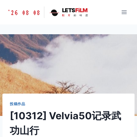
跳
胶
LETS
FiLM
'26 08 08
到
胶
片
的
味
道
片
内
的
容
味
道
LETSFILM
投稿作品
[10312] Velvia50记录武
功山行