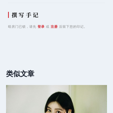
撰 写 手 记
暗房门已锁，请先
登录
或
注册
后留下您的印记。
类似文章