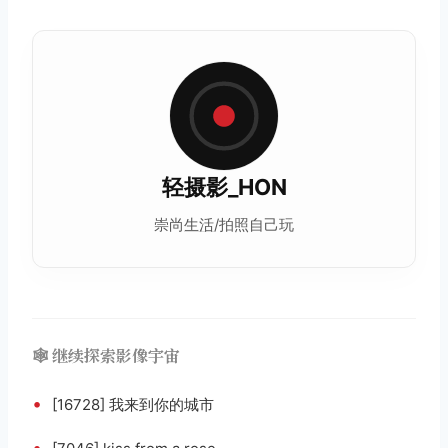
轻摄影_HON
崇尚
生活
/拍照自己玩
🕸️ 继续探索影像宇宙
•
[16728] 我来到你的城市
•