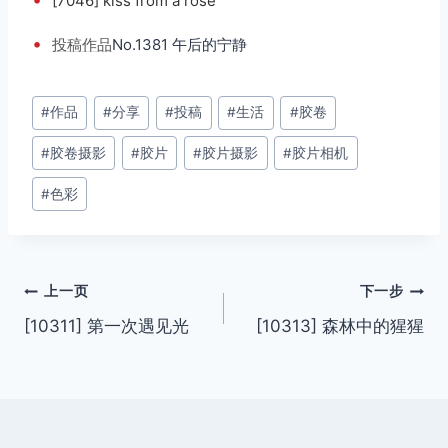
[7046] kiss from a rose
•
投稿
作品
No.1381 午后的宁静
文
#
作品
#
分享
#
投稿
#
生活
#
胶卷
章
#
胶卷摄影
#
胶片
#
胶片摄影
#
胶片相机
标
签：
#
色彩
文
上一页
下一步
[10311] 第一次遇见光
[10313] 森林中的猩猩
章
导
航