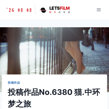
跳
胶
LETS
FiLM
'26 08 08
到
胶
片
的
味
道
片
内
的
容
味
道
LETSFILM
投稿作品
投稿作品No.6380 猫.中环
梦之旅