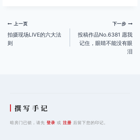
签：
文
上一页
下一步
拍摄现场LIVE的六大法
投稿作品No.6381 愿我
章
则
记住，眼睛不能没有眼
导
泪
航
撰 写 手 记
暗房门已锁，请先
登录
或
注册
后留下您的印记。