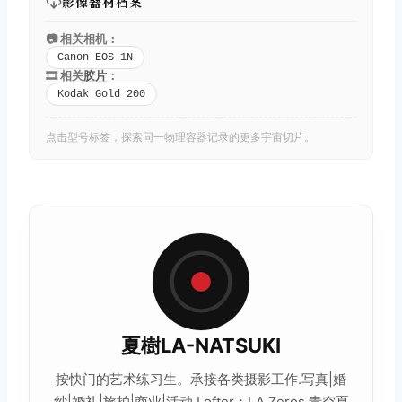
影像器材档案
📷 相关相机：
Canon EOS 1N
🎞️ 相关
胶片
：
Kodak Gold 200
点击型号标签，探索同一物理容器记录的更多宇宙切片。
夏樹LA-NATSUKI
按快门的艺术练习生。承接各类摄影工作.写真|婚
纱|婚礼|旅拍|商业|活动 Lofter：LA.Zeros 青空夏