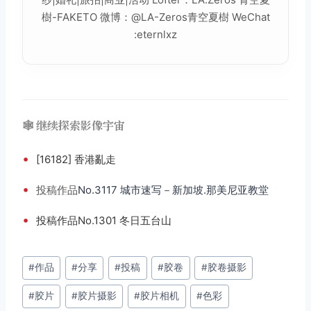
樹-FAKETO 微博：@LA-Zeros青空夏樹 WeChat
:eternlxz
🕸️ 继续探索影像宇宙
•
[16182] 香港亂走
•
投稿
作品
No.3117 城市速写－新加坡.那美尼亚教堂
•
投稿作品No.1301 冬日五台山
文
#
作品
#
分享
#
投稿
#
胶卷
#
胶卷摄影
章
#
胶片
#
胶片摄影
#
胶片相机
#
色彩
标