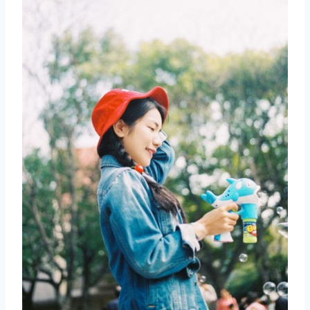
取消
搜索