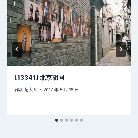
[13341] 北京胡同
作者
超大发
2017 年 5 月 16 日