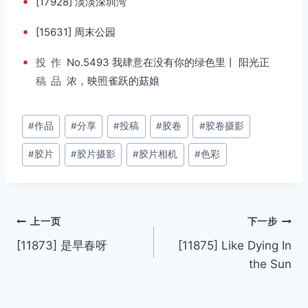
•
[17928] 淡淡深圳湾
•
[15631] 周末公园
•
投
作
No.5493 我肆意在没有你的绿色里丨 阳光正
稿
品
浓，映照雀跃的菇娘
文
#
作品
#
分享
#
投稿
#
胶卷
#
胶卷摄影
章
#
胶片
#
胶片摄影
#
胶片相机
#
色彩
标
签：
文
上一页
下一步
[11873] 是早春呀
[11875] Like Dying In
章
the Sun
导