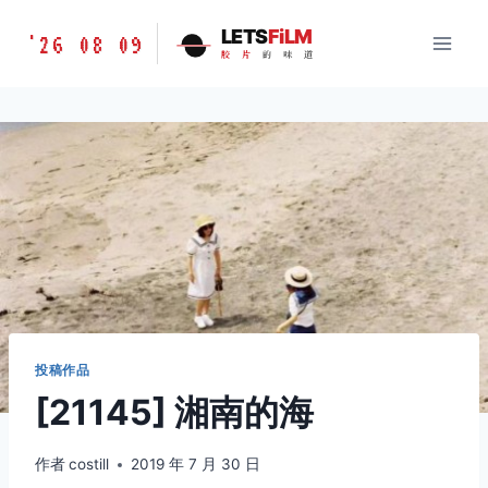
跳
胶
LETS
FiLM
'26 08 09
到
胶
片
的
味
道
片
内
的
容
味
道
LETSFILM
投稿作品
[21145] 湘南的海
作者
costill
2019 年 7 月 30 日