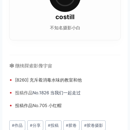
costill
不知名摄影小白
🕸️ 继续探索影像宇宙
•
[8260] 充斥着消毒水味的教室和他
•
投稿
作品
No.1826 当我们一起走过
•
投稿作品No.705 小红帽
文
#
作品
#
分享
#
投稿
#
胶卷
#
胶卷摄影
章