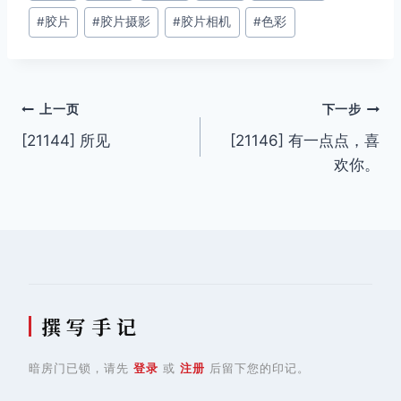
#
胶片
#
胶片摄影
#
胶片相机
#
色彩
标
签：
文
上一页
下一步
[21144] 所见
[21146] 有一点点，喜
章
欢你。
导
航
撰 写 手 记
暗房门已锁，请先
登录
或
注册
后留下您的印记。