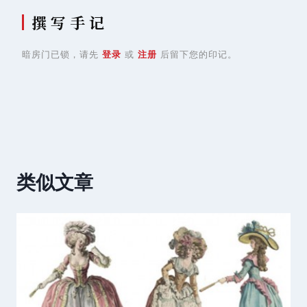
撰 写 手 记
暗房门已锁，请先
登录
或
注册
后留下您的印记。
类似文章