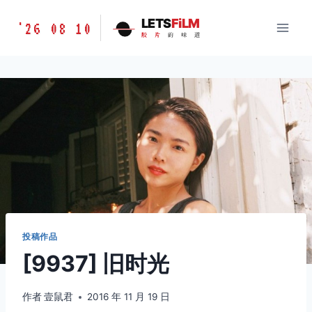
跳
胶
LETS
FiLM
'26 08 10
到
胶
片
的
味
道
片
内
的
容
味
道
LETSFILM
投稿作品
[9937] 旧时光
作者
壹鼠君
2016 年 11 月 19 日