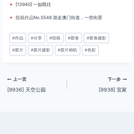
•
[13940] 一如既往
•
投稿
作品
No.5548 游走澳门街道，一些街景
文
#
作品
#
分享
#
投稿
#
胶卷
#
胶卷摄影
章
#
胶片
#
胶片摄影
#
胶片相机
#
色彩
标
签：
文
上一页
下一步
[9936] 天空公园
[9938] 宜家
章
导
航