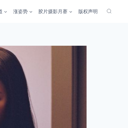
道
涨姿势
胶片摄影月赛
版权声明