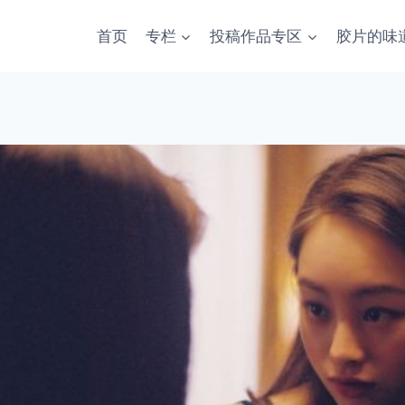
首页
专栏
投稿作品专区
胶片的味