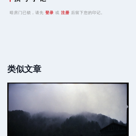
暗房门已锁，请先
登录
或
注册
后留下您的印记。
类似文章