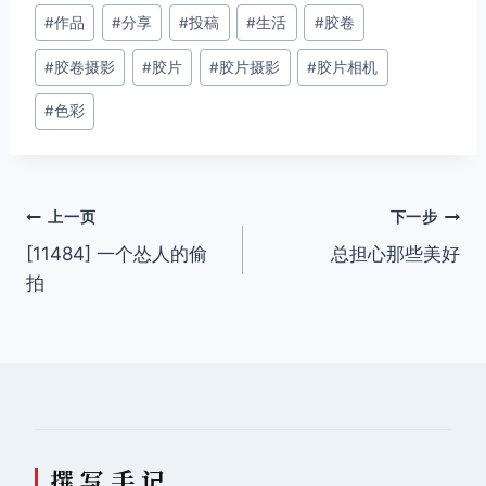
文
#
作品
#
分享
#
投稿
#
生活
#
胶卷
章
#
胶卷摄影
#
胶片
#
胶片摄影
#
胶片相机
标
签：
#
色彩
文
上一页
下一步
[11484] 一个怂人的偷
总担心那些美好
章
拍
导
航
撰 写 手 记