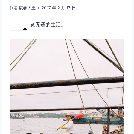
作者
废卷大王
2017 年 2 月 17 日
一
览无遗的
生活
。