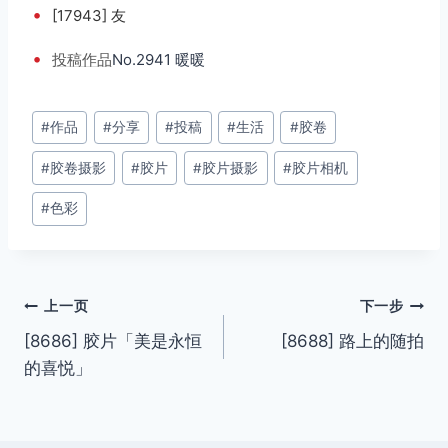
•
[17943] 友
•
投稿
作品
No.2941 暖暖
文
#
作品
#
分享
#
投稿
#
生活
#
胶卷
章
#
胶卷摄影
#
胶片
#
胶片摄影
#
胶片相机
标
签：
#
色彩
文
上一页
下一步
[8686] 胶片「美是永恒
[8688] 路上的随拍
章
的喜悦」
导
航