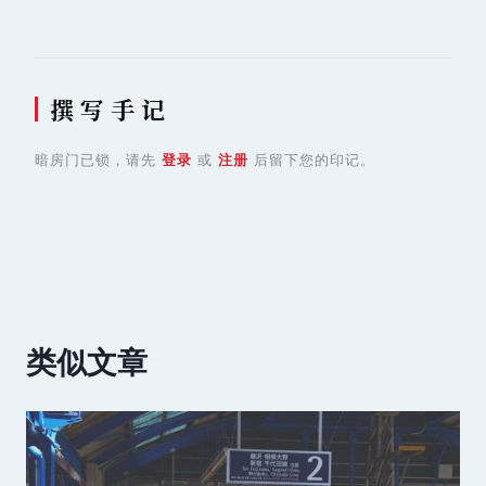
撰 写 手 记
暗房门已锁，请先
登录
或
注册
后留下您的印记。
类似文章