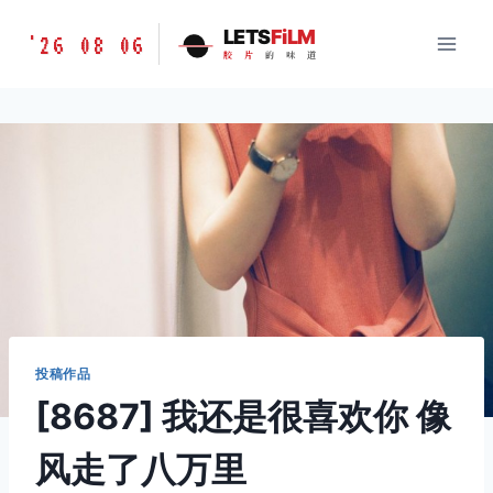
跳
胶
LETS
FiLM
'26 08 06
到
胶
片
的
味
道
片
内
的
容
味
道
LETSFILM
投稿作品
[8687] 我还是很喜欢你 像
风走了八万里