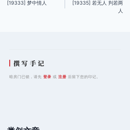
[19333] 梦中情人
[19335] 若无人 判若两
章
人
导
航
撰 写 手 记
暗房门已锁，请先
登录
或
注册
后留下您的印记。