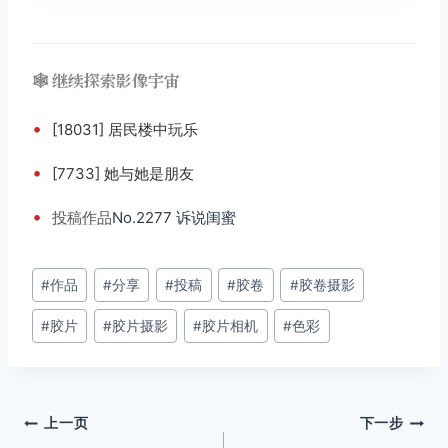
🕸️ 继续探索影像宇宙
•
[18031] 居民楼中玩乐
•
[7733] 她与她是朋友
•
投稿
作品
No.2277 诉说闺蜜
文
#
作品
#
分享
#
投稿
#
胶卷
#
胶卷摄影
章
#
胶片
#
胶片摄影
#
胶片相机
#
色彩
标
签：
文
上一页
下一步