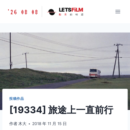
跳
胶
LETS
FiLM
'26 08 08
到
胶
片
的
味
道
片
内
的
容
味
道
LETSFILM
投稿作品
[19334] 旅途上一直前行
作者
木大
2018 年 11 月 15 日