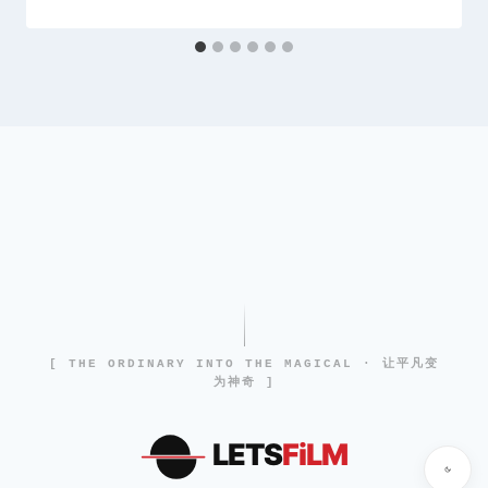
[ THE ORDINARY INTO THE MAGICAL · 让平凡变
为神奇 ]
LETS
FiLM