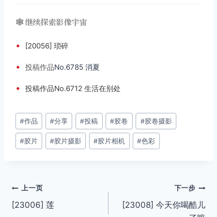
🕸️ 继续探索影像宇宙
•
[20056] 琐碎
•
投稿
作品
No.6785 消夏
•
投稿作品No.6712 生活在别处
文
#
作品
#
分享
#
投稿
#
胶卷
#
胶卷摄影
章
#
胶片
#
胶片摄影
#
胶片相机
#
色彩
标
签：
文
上一页
下一步
[23006] 莲
[23008] 今天你喝酷儿
章