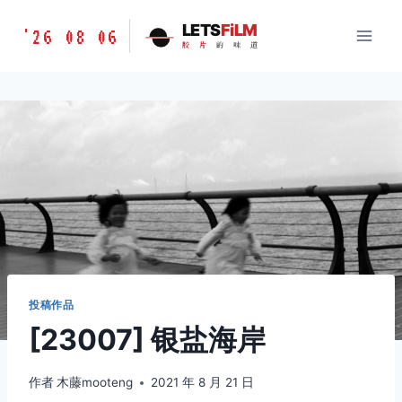
跳
胶
LETS
FiLM
'26 08 06
到
胶
片
的
味
道
片
内
的
容
味
道
LETSFILM
投稿作品
[23007] 银盐海岸
作者
木藤mooteng
2021 年 8 月 21 日