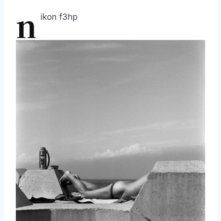
n
ikon f3hp