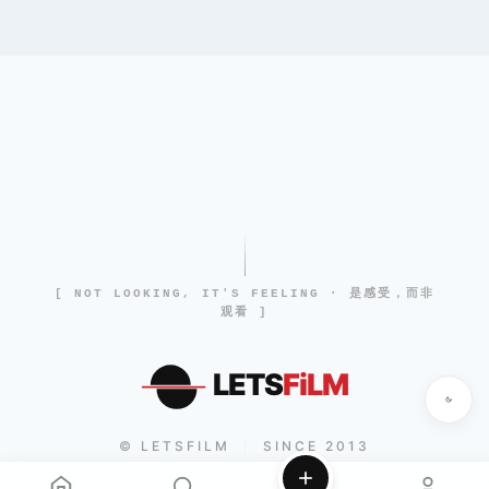
[ NOT LOOKING, IT'S FEELING · 是感受，而非
观看 ]
LETS
FiLM
© LETSFILM
SINCE 2013
|