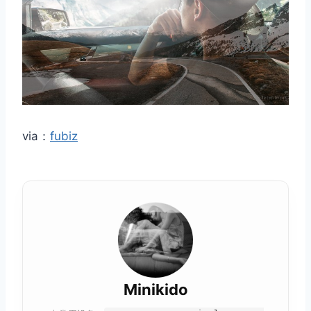
via：
fubiz
Minikido