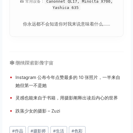
📸 常用设备：
Canonnet QL17, Minolta X700,
Yashica 635
你永远都不会知道你对我来说意味着什么......
🕸️ 继续探索影像宇宙
•
Instagram 公布今年点赞最多的 10 张照片，一半来自
她但第一不是她
•
灵感也能来自于书籍，用摄影阐释出读后内心的世界
•
跌落少女的摄影 – Zuzi
文
#
作品
#
摄影师
#
生活
#
色彩