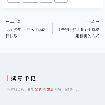
章
标
签：
文
上一页
下一步
此间少年 －白客 祝你生
【告别手抖】6个手持稳
章
日快乐
定相机的方式
导
航
撰 写 手 记
暗房门已锁，请先
登录
或
注册
后留下您的印记。