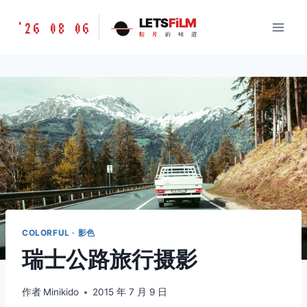
跳
胶
LETS
FiLM
'26 08 06
到
胶
片
的
味
道
片
内
的
容
味
道
LETSFILM
COLORFUL · 影色
瑞士公路旅行摄影
作者
Minikido
2015 年 7 月 9 日