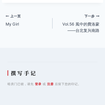
标
签：
文
上一页
下一步
My Girl
Vol.56 風中的費洛蒙
章
——台北复兴南路
导
航
撰 写 手 记
暗房门已锁，请先
登录
或
注册
后留下您的印记。