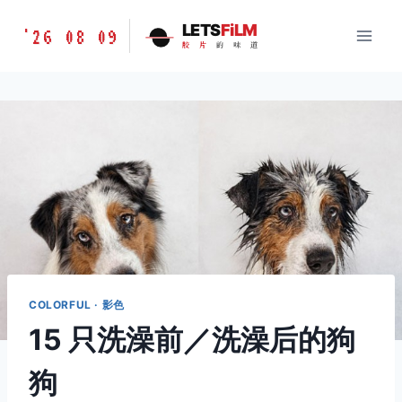
跳
胶
LETS
FiLM
'26 08 09
到
胶
片
的
味
道
片
内
的
容
味
道
LETSFILM
COLORFUL · 影色
15 只洗澡前／洗澡后的狗
狗