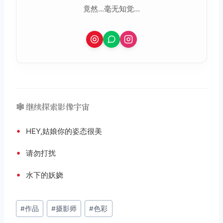
竟然...毫无知觉...
🕸️ 继续探索影像宇宙
•
HEY,姑娘你的姿态很美
•
请勿打扰
•
水下的妖娆
文
#
作品
#
摄影师
#
色彩
章