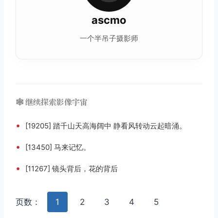
ascmo
一个半吊子摄影师
🕸️ 继续探索影像宇宙
•
[19205] 踏千山天高海阔中 静看风转动云起暗涌。
•
[13450] 马来记忆。
•
[11267] 镜头背后，花的背后
页数：
1
2
3
4
5