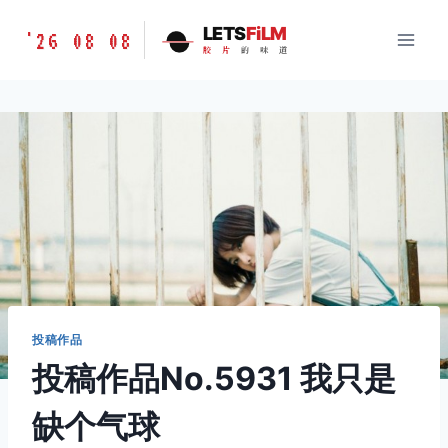
跳
胶
LETS
FiLM
'26 08 08
到
胶
片
的
味
道
片
内
的
容
味
道
LETSFILM
投稿作品
投稿作品No.5931 我只是
缺个气球