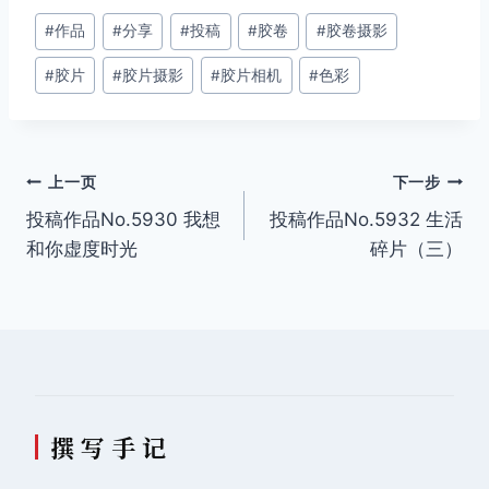
文
#
作品
#
分享
#
投稿
#
胶卷
#
胶卷摄影
章
#
胶片
#
胶片摄影
#
胶片相机
#
色彩
标
签：
文
上一页
下一步
投稿作品No.5930 我想
投稿作品No.5932 生活
章
和你虚度时光
碎片（三）
导
航
撰 写 手 记