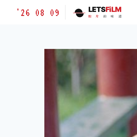
跳
胶
LETS
FiLM
'26 08 09
到
片
胶
片
的
味
道
内
的
容
味
道
LETSFILM