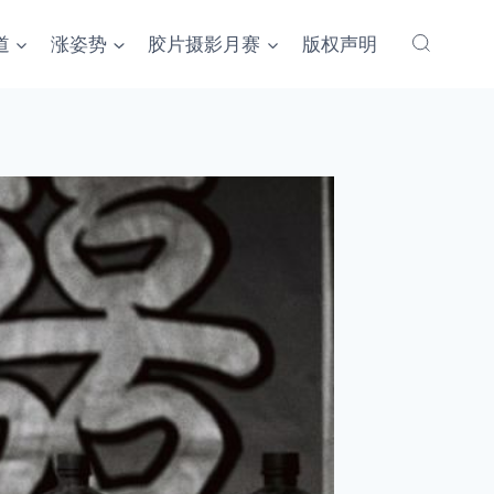
道
涨姿势
胶片摄影月赛
版权声明