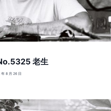
o.5325 老生
5 年 8 月 26 日