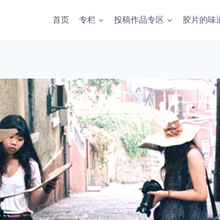
首页
专栏
投稿作品专区
胶片的味