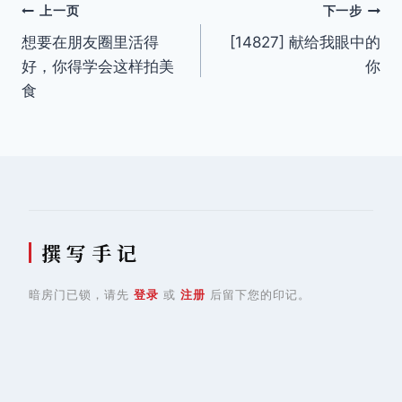
文
上一页
下一步
想要在朋友圈里活得
[14827] 献给我眼中的
章
好，你得学会这样拍美
你
导
食
航
撰 写 手 记
暗房门已锁，请先
登录
或
注册
后留下您的印记。