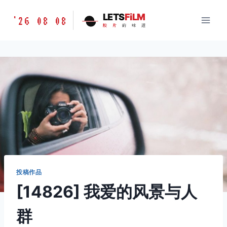
跳
胶
LETS
FiLM
'26 08 08
到
胶
片
的
味
道
片
内
的
容
味
道
LETSFILM
投稿作品
[14826] 我爱的风景与人
群