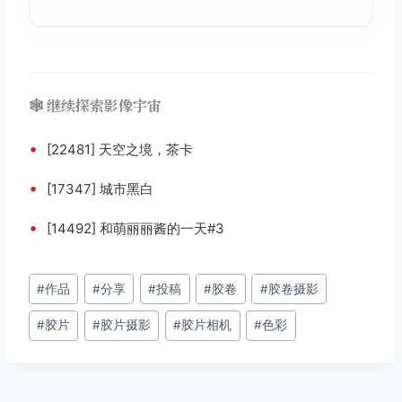
🕸️ 继续探索影像宇宙
•
[22481] 天空之境，茶卡
•
[17347] 城市黑白
•
[14492] 和萌丽丽酱的一天#3
文
#
作品
#
分享
#
投稿
#
胶卷
#
胶卷摄影
章
#
胶片
#
胶片摄影
#
胶片相机
#
色彩
标
签：