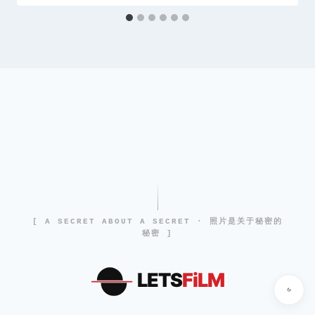
[ A SECRET ABOUT A SECRET · 照片是关于秘密的
秘密 ]
LETS
FiLM