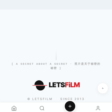
[ A SECRET ABOUT A SECRET · 照片是关于秘密的
秘密 ]
LETS
FiLM
© LETSFILM
SINCE 2013
|