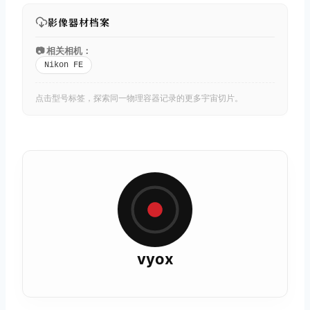
影像器材档案
📷 相关相机：
取消
搜索
Nikon FE
点击型号标签，探索同一物理容器记录的更多宇宙切片。
vyox