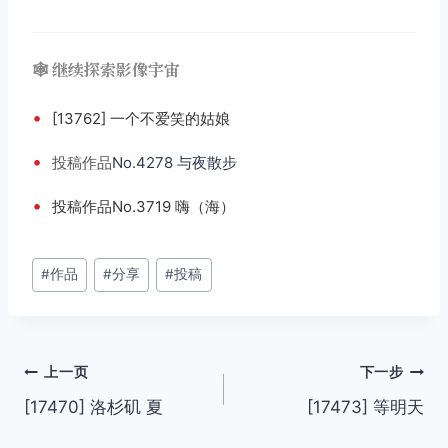
🕸️ 继续探索影像宇宙
•
[13762] 一个不爱笑的姑娘
•
投稿
作品
No.4278 与夜散步
•
投稿作品No.3719 嗨（海）
文
#
作品
#
分享
#
投稿
章
标
签：
文
上一页
下一步
[17470] 洛杉矶 夏
[17473] 等明天
章