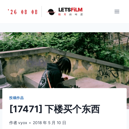
跳
胶
LETS
FiLM
'26 08 08
到
胶
片
的
味
道
片
内
的
容
味
道
LETSFILM
投稿作品
[17471] 下楼买个东西
作者
vyox
2018 年 5 月 10 日