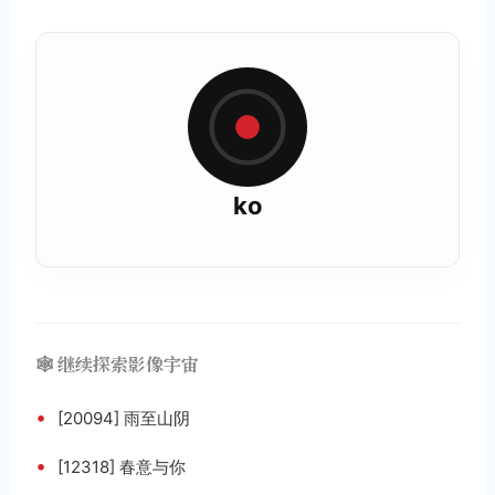
ko
🕸️ 继续探索影像宇宙
•
[20094] 雨至山阴
•
[12318] 春意与你