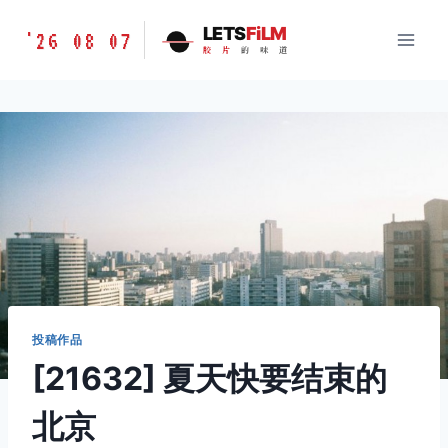
跳
胶
LETS
FiLM
'26 08 07
到
胶
片
的
味
道
片
内
的
容
味
道
LETSFILM
投稿作品
[21632] 夏天快要结束的
北京