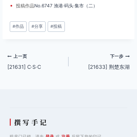
•
投稿
作品
No.6747 渔港·码头·集市（二）
文
#
作品
#
分享
#
投稿
章
标
签：
文
上一页
下一步
[21631] C·S·C
[21633] 荆楚东湖
章
导
航
撰 写 手 记
暗房门已锁，请先
登录
或
注册
后留下您的印记。