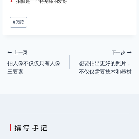
•
拍照是一个特别棒的爱好
文
#
阅读
章
标
签：
文
上一页
下一步
拍人像不仅仅只有人像
想要拍出更好的照片，
章
三要素
不仅仅需要技术和器材
导
航
撰 写 手 记