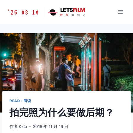
跳
胶
LETS
FiLM
'26 08 10
到
胶
片
的
味
道
片
内
的
容
味
道
LETSFILM
READ · 阅读
拍完照为什么要做后期？
作者
Kido
2018 年 11 月 16 日