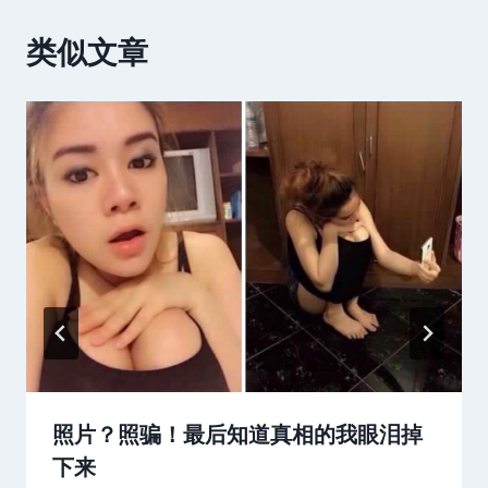
类似文章
照片？照骗！最后知道真相的我眼泪掉
下来