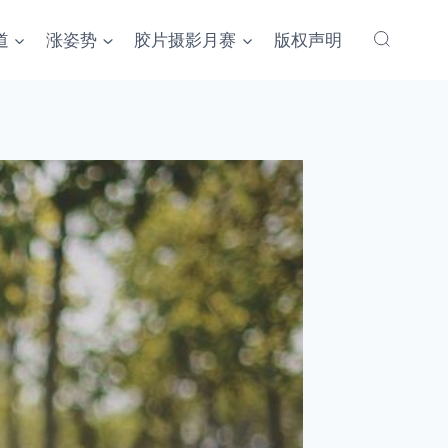
道
涨姿势
胶片摄影月赛
版权声明