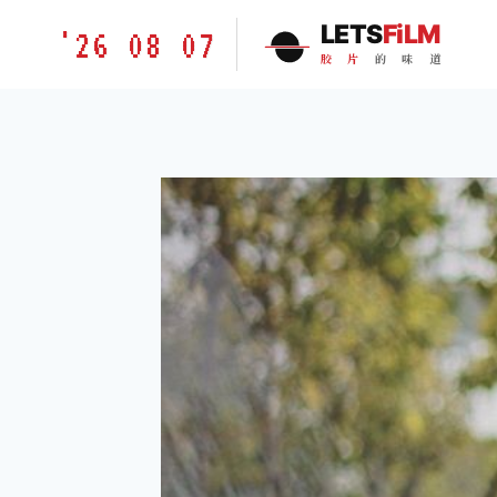
跳
胶
LETS
FiLM
'26 08 07
到
片
胶
片
的
味
道
内
的
容
味
道
LETSFILM