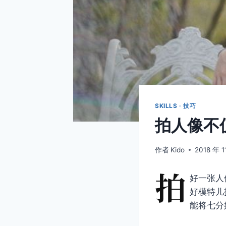
SKILLS · 技巧
拍人像不
作者
Kido
2018 年 1
拍
好一张人
好模特儿
能将七分