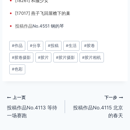
•
[18261] 和服少女
•
[17017] 燕子飞回屋檐下的巢
•
投稿
作品
No.4551 钢的琴
文
#
作品
#
分享
#
投稿
#
生活
#
胶卷
章
#
胶卷摄影
#
胶片
#
胶片摄影
#
胶片相机
标
签：
#
色彩
文
上一页
下一步
投稿作品No.4113 等待
投稿作品No.4115 北京
章
一场赛跑
的春天
导