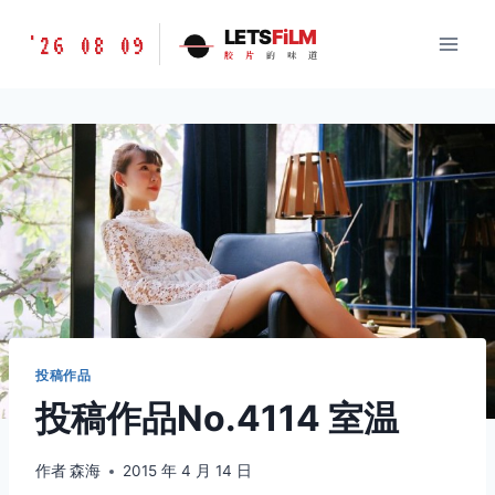
跳
胶
LETS
FiLM
'26 08 09
到
胶
片
的
味
道
片
内
的
容
味
道
LETSFILM
投稿作品
投稿作品No.4114 室温
作者
森海
2015 年 4 月 14 日