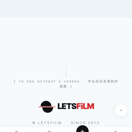
[ TO SEE WITHOUT A CAMERA · 学会在没有相机时
观察 ]
LETS
FiLM
© LETSFILM
SINCE 2013
|