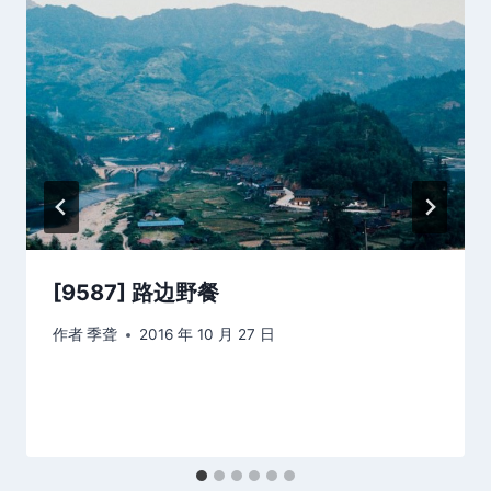
[9587] 路边野餐
作者
季聋
2016 年 10 月 27 日