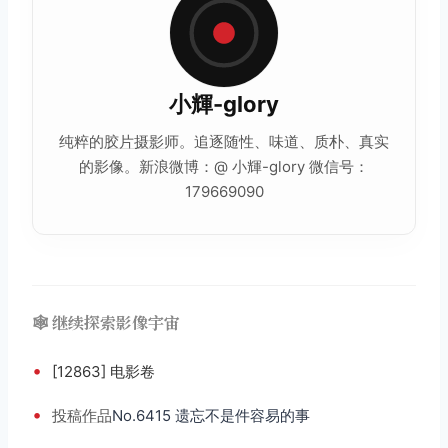
小輝-glory
纯粹的
胶片摄影
师。追逐随性、味道、质朴、真实
的影像。新浪微博：@ 小輝-glory 微信号：
179669090
🕸️ 继续探索影像宇宙
•
[12863] 电影卷
•
投稿
作品
No.6415 遗忘不是件容易的事