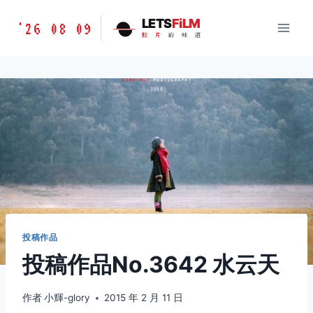
跳
胶
LETS
FiLM
'26 08 09
到
胶
片
的
味
道
片
内
的
容
味
道
LETSFILM
投稿作品
投稿作品No.3642 水云天
作者
小輝-glory
2015 年 2 月 11 日