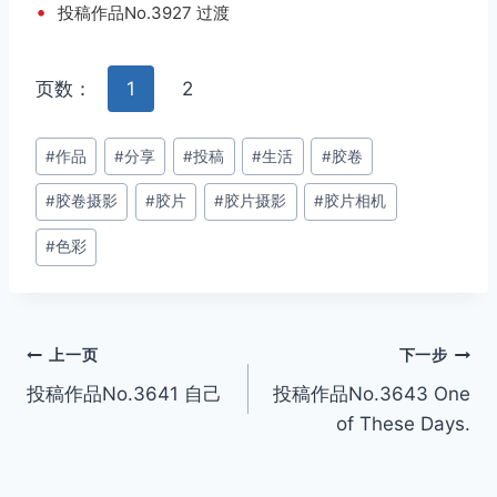
•
投稿作品No.3927 过渡
页数：
1
2
文
#
作品
#
分享
#
投稿
#
生活
#
胶卷
章
#
胶卷摄影
#
胶片
#
胶片摄影
#
胶片相机
标
签：
#
色彩
文
上一页
下一步
投稿作品No.3641 自己
投稿作品No.3643 One
章
of These Days.
导