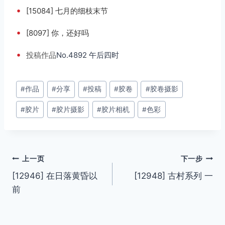
•
[15084] 七月的细枝末节
•
[8097] 你，还好吗
•
投稿
作品
No.4892 午后四时
文
#
作品
#
分享
#
投稿
#
胶卷
#
胶卷摄影
章
#
胶片
#
胶片摄影
#
胶片相机
#
色彩
标
签：
文
上一页
下一步
[12946] 在日落黄昏以
[12948] 古村系列 一
章
前
导
航