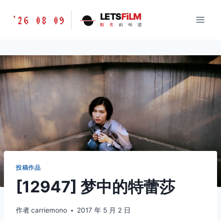
跳
胶
LETS
FiLM
'26 08 09
到
胶
片
的
味
道
片
内
的
容
味
道
LETSFILM
投稿作品
[12947] 梦中的特蕾莎
作者
carriemono
2017 年 5 月 2 日