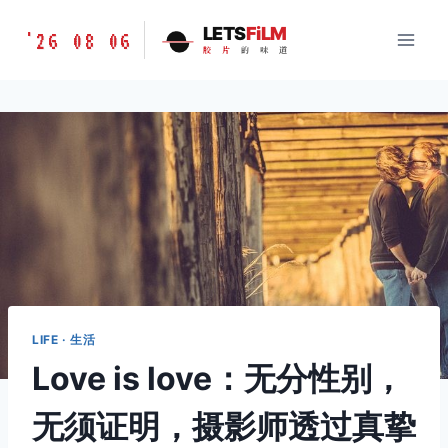
跳
胶
LETS
FiLM
'26 08 06
到
胶
片
的
味
道
片
内
的
容
味
道
LETSFILM
LIFE · 生活
Love is love：无分性别，
无须证明，摄影师透过真挚