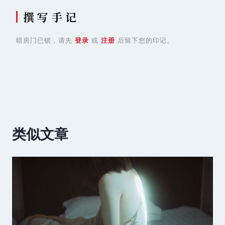
撰 写 手 记
暗房门已锁，请先
登录
或
注册
后留下您的印记。
类似文章