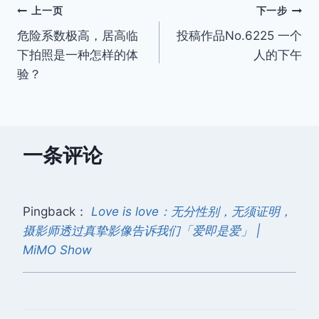
文
上一页
下一步
危险系数极高，居高临
投稿作品No.6225 一个
章
下拍照是一种怎样的体
人的下午
导
验？
航
一条评论
Pingback：
Love is love：无分性别，无须证明，
摄影师透过真挚影像告诉我们「爱即是爱」 |
MiMO Show