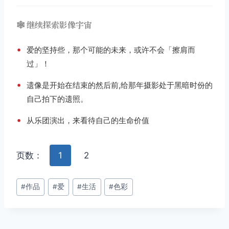
🕸️ 继续探索影像宇宙
•
爱的坚持些，那个可能的未来，或许不会「擦肩而
过」！
•
遗像是开始在结束的然​​后前,给那年摄影处于黑暗时份的
自己拍下的遗照。
•
从乐团演出，来看待自己的生命价值
页数：
1
2
文
#
作品
#
爱
#
生活
#
色彩
章
标
签：