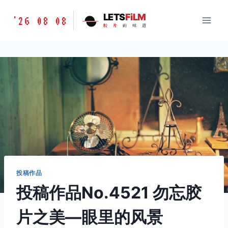
跳
胶
LETS
FiLM
'26 08 08
到
胶
片
的
味
道
片
内
的
容
味
道
LETSFILM
投稿作品
投稿作品No.4521 勿忘胶
片之美—眼里的风景