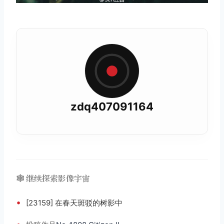
zdq407091164
🕸️ 继续探索影像宇宙
•
[23159] 在春天斑驳的树影中