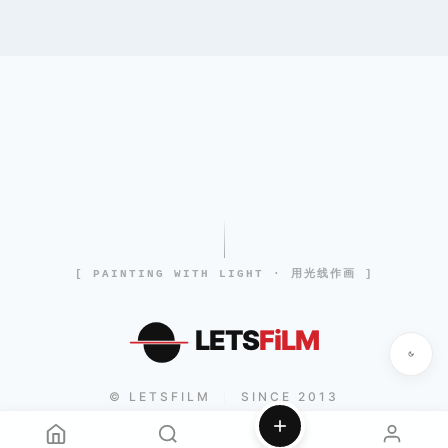
[ PAINTING WITH LIGHT · 用光线作画 ]
LETS
FiLM
© LETSFILM
SINCE 2013
|