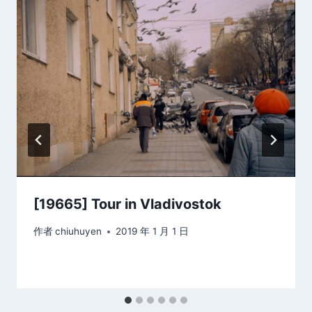
[19665] Tour in Vladivostok
作者
chiuhuyen
2019 年 1 月 1 日