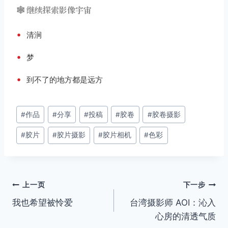
🕸️ 继续探索影像宇宙
•
清涧
•
梦
•
到不了的地方都是远方
文
#
作品
#
分享
#
投稿
#
胶卷
#
胶卷摄影
章
#
胶片
#
胶片摄影
#
胶片相机
#
色彩
标
签：
文
上一页
下一步
我也希望被怜爱
台湾摄影师 AOI：沁入
章
心房的清透气质