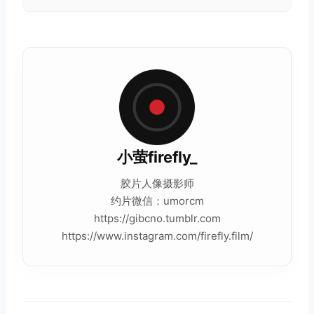
小萤firefly_
胶片
人像摄影师
约片微信：umorcm
https://gibcno.tumblr.com
https://www.instagram.com/firefly.film/