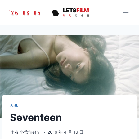
跳
胶
LETS
FiLM
'26 08 06
到
胶
片
的
味
道
片
内
的
容
味
道
LETSFILM
人像
Seventeen
作者
小萤firefly_
2016 年 4 月 16 日