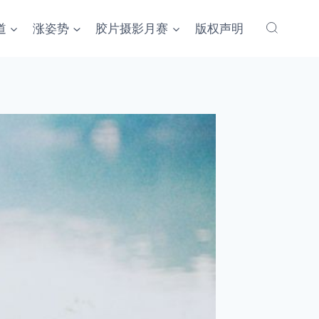
道
涨姿势
胶片摄影月赛
版权声明