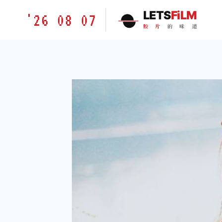
跳
胶
LETS
FiLM
'26 08 07
到
片
胶
片
的
味
道
内
的
容
味
道
LETSFILM