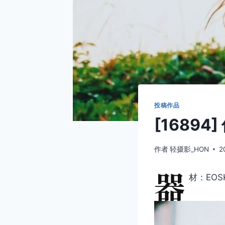
投稿作品
[16894
作者
轻摄影_HON
2
器
材：EOSK