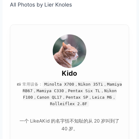
All Photos by Lier Knoles
Kido
📸 常用设备：
Minolta X700，Nikon 35Ti，Mamiya
RB67，Mamiya C330，Pentax Six TL，Nikon
F100，Canon QL17，Pentax SP，Leica M6，
Rolleiflex 2.8F
一个 LikeAKid 的名字恬不知耻的从 20 岁叫到了
40 岁。