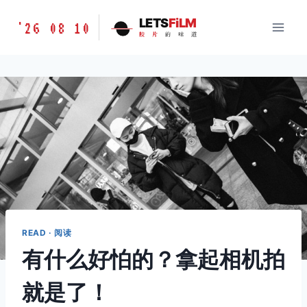
跳
胶
LETS
FiLM
'26 08 10
到
胶
片
的
味
道
片
内
的
容
味
道
LETSFILM
READ · 阅读
有什么好怕的？拿起相机拍
就是了！