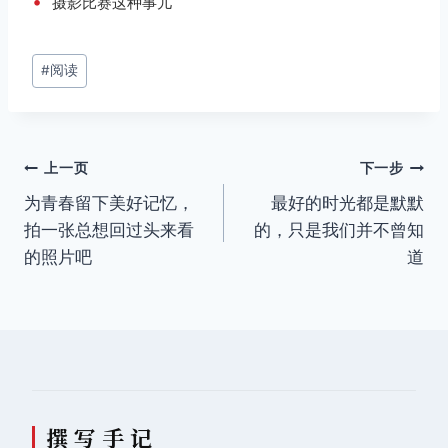
•
摄影比赛这种事儿
文
#
阅读
章
标
签：
文
上一页
下一步
为青春留下美好记忆，
最好的时光都是默默
章
拍一张总想回过头来看
的，只是我们并不曾知
导
的照片吧
道
航
撰 写 手 记