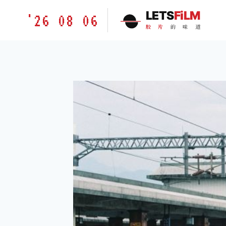
跳
胶
LETS
FiLM
'26 08 06
到
片
胶
片
的
味
道
内
的
容
味
道
LETSFILM