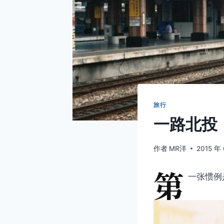
旅行
一路北投
作者
MR洋
2015 年 
第
一张惯例