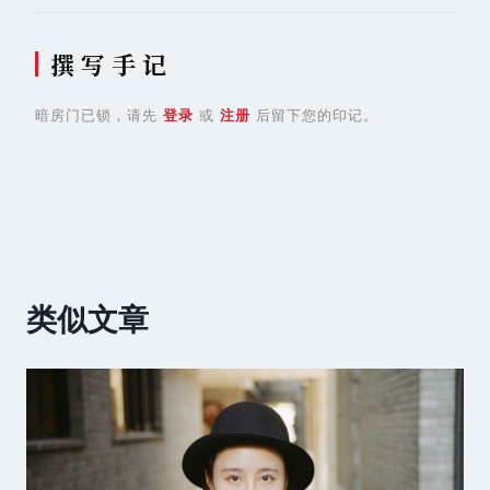
撰 写 手 记
暗房门已锁，请先
登录
或
注册
后留下您的印记。
类似文章