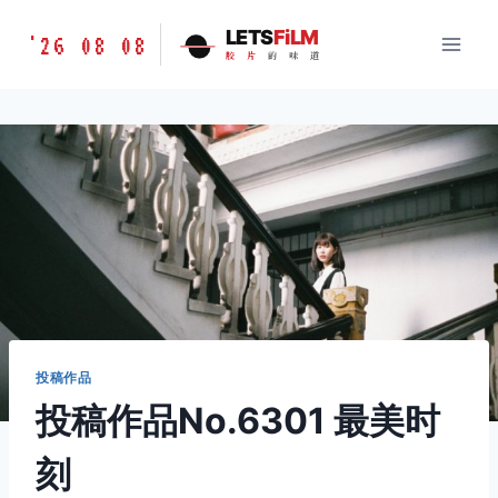
跳
胶
LETS
FiLM
'26 08 08
到
胶
片
的
味
道
片
内
的
容
味
道
LETSFILM
投稿作品
投稿作品No.6301 最美时
刻