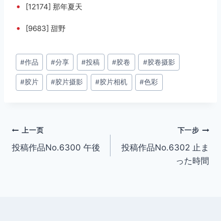
•
[12174] 那年夏天
•
[9683] 甜野
文
#
作品
#
分享
#
投稿
#
胶卷
#
胶卷摄影
章
#
胶片
#
胶片摄影
#
胶片相机
#
色彩
标
签：
文
上一页
下一步
投稿作品No.6300 午後
投稿作品No.6302 止ま
章
った時間
导
航