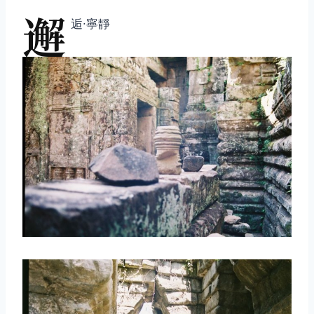
邂
逅∙寧靜