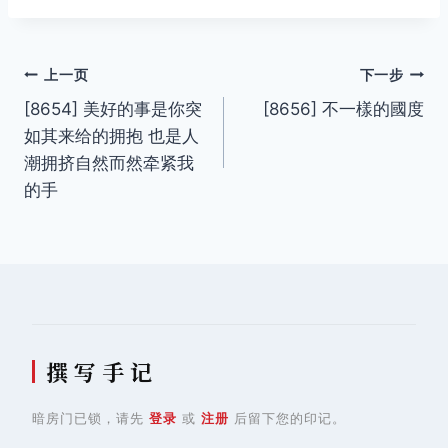
文
上一页
下一步
[8654] 美好的事是你突
[8656] 不一樣的國度
章
如其来给的拥抱 也是人
导
潮拥挤自然而然牵紧我
的手
航
撰 写 手 记
暗房门已锁，请先
登录
或
注册
后留下您的印记。