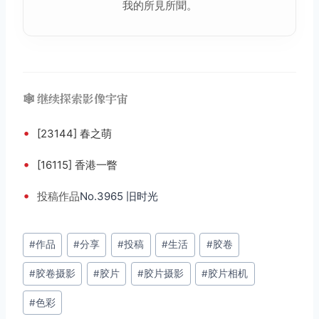
我的所見所聞。
🕸️ 继续探索影像宇宙
•
[23144] 春之萌
•
[16115] 香港一瞥
•
投稿
作品
No.3965 旧时光
文
#
作品
#
分享
#
投稿
#
生活
#
胶卷
章
#
胶卷摄影
#
胶片
#
胶片摄影
#
胶片相机
标
签：
#
色彩