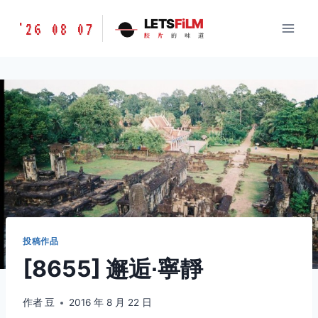
跳
胶
LETS
FiLM
'26 08 07
到
胶
片
的
味
道
片
内
的
容
味
道
LETSFILM
投稿作品
[8655] 邂逅∙寧靜
作者
豆
2016 年 8 月 22 日