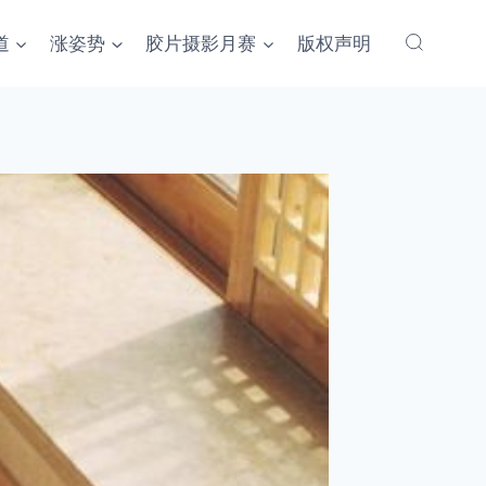
道
涨姿势
胶片摄影月赛
版权声明