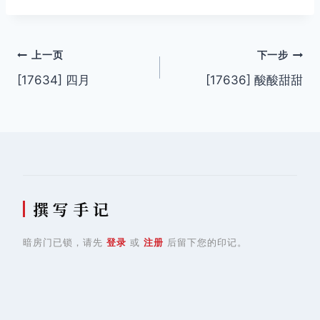
签：
文
上一页
下一步
[17634] 四月
[17636] 酸酸甜甜
章
导
航
撰 写 手 记
暗房门已锁，请先
登录
或
注册
后留下您的印记。