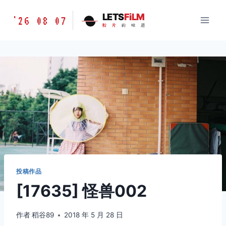
跳
胶
LETS
FiLM
'26 08 07
到
胶
片
的
味
道
片
内
的
容
味
道
LETSFILM
投稿作品
[17635] 怪兽002
作者
稻谷89
2018 年 5 月 28 日