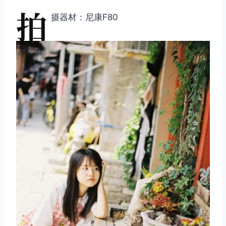
拍
摄器材：尼康F80