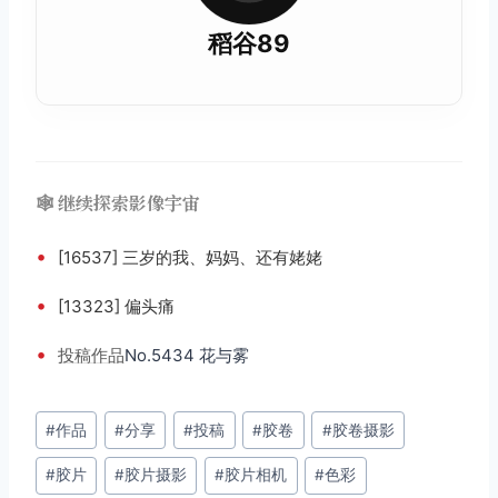
稻谷89
🕸️ 继续探索影像宇宙
•
[16537] 三岁的我、妈妈、还有姥姥
•
[13323] 偏头痛
•
投稿
作品
No.5434 花与雾
文
#
作品
#
分享
#
投稿
#
胶卷
#
胶卷摄影
章
#
胶片
#
胶片摄影
#
胶片相机
#
色彩
标