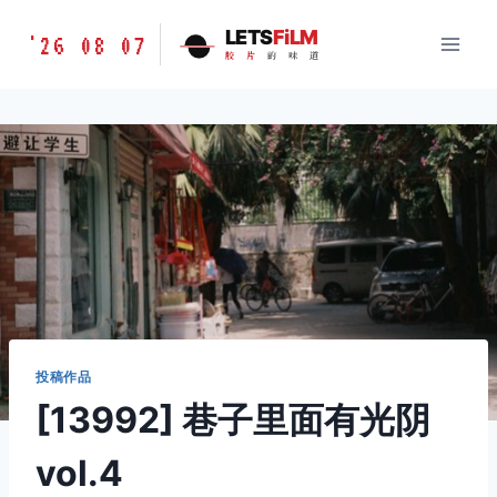
跳
胶
LETS
FiLM
'26 08 07
到
胶
片
的
味
道
片
内
的
容
味
道
LETSFILM
投稿作品
[13992] 巷子里面有光阴
vol.4