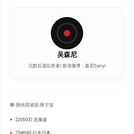
吴森尼
沉默后遗症患者/ 新浪微博：森尼Sanyi
🕸️ 继续探索影像宇宙
•
[20503] 北海道
•
[19656] 行走日本