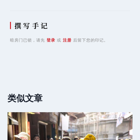
撰 写 手 记
暗房门已锁，请先
登录
或
注册
后留下您的印记。
类似文章