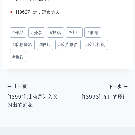
•
[19627] 走，逛市集去
文
#
作品
#
分享
#
投稿
#
生活
#
胶卷
章
#
胶卷摄影
#
胶片
#
胶片摄影
#
胶片相机
标
签：
#
色彩
文
上一页
下一步
[13991] 脉动是闪入又
[13993] 五月的厦门
章
闪出的幻象
导
航