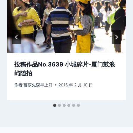
投稿作品No.3639 小城碎片-厦门鼓浪
屿随拍
作者
菠萝先森早上好
2015 年 2 月 10 日