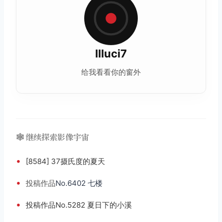
llluci7
给我看看你的窗外
🕸️ 继续探索影像宇宙
•
[8584] 37摄氏度的夏天
•
投稿
作品
No.6402 七楼
•
投稿作品No.5282 夏日下的小溪