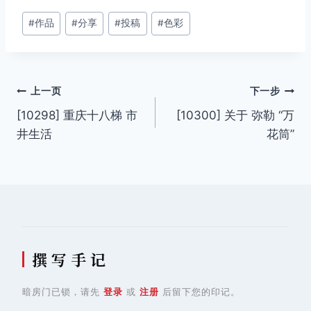
文
#
作品
#
分享
#
投稿
#
色彩
章
标
签：
文
上一页
下一步
[10298] 重庆十八梯 市
[10300] 关于 弥勒 “万
章
井生活
花筒”
导
航
撰 写 手 记
暗房门已锁，请先
登录
或
注册
后留下您的印记。