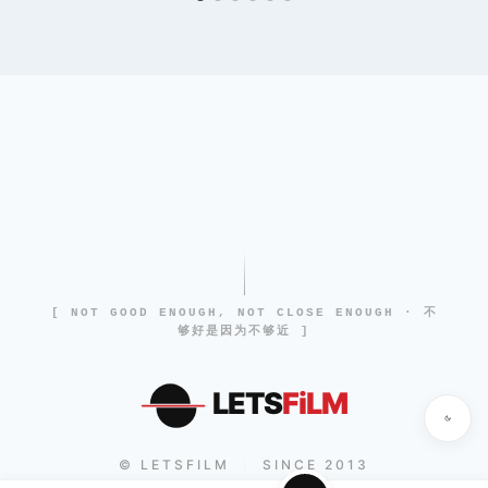
[ NOT GOOD ENOUGH, NOT CLOSE ENOUGH · 不
够好是因为不够近 ]
LETS
FiLM
© LETSFILM
SINCE 2013
|