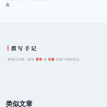
导
友
航
撰 写 手 记
暗房门已锁，请先
登录
或
注册
后留下您的印记。
类似文章