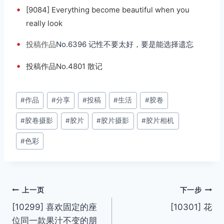
•
[9084] Everything become beautiful when you
really look
•
投稿
作品
No.6396 记性不要太好，要是能选择遗忘
•
投稿作品No.4801 散记
文
#
作品
#
分享
#
投稿
#
生活
#
胶卷
章
#
胶卷摄影
#
胶片
#
胶片摄影
#
胶片相机
标
签：
#
色彩
文
上一页
下一步
[10299] 喜欢固定的座
[10301] 花
章
位同一款果汁不变的朋