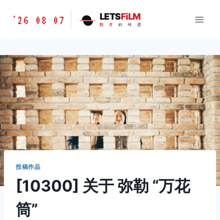
跳
胶
LETS
FiLM
'26 08 07
到
胶
片
的
味
道
片
内
的
容
味
道
LETSFILM
投稿作品
[10300] 关于 弥勒 “万花
筒”