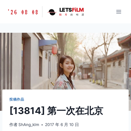
跳
胶
LETS
FiLM
'26 08 08
到
胶
片
的
味
道
片
内
的
容
味
道
LETSFILM
投稿作品
[13814] 第一次在北京
作者
ShAng_kIm
2017 年 6 月 10 日