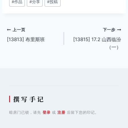
#
作品
#
分享
#
投稿
章
标
签：
文
上一页
下一步
[13813] 布里斯班
[13815] 17.2 山西临汾
章
（一）
导
航
撰 写 手 记
暗房门已锁，请先
登录
或
注册
后留下您的印记。