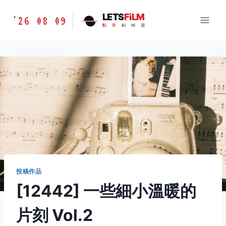
跳
胶
LETS
FiLM
'26 08 09
到
胶
片
的
味
道
片
内
的
容
味
道
LETSFILM
投稿作品
[12442] 一些細小溫暖的
片刻 Vol.2