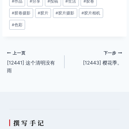
#
作品
#
分享
#
投稿
#
生活
#
胶卷
章
#
胶卷摄影
#
胶片
#
胶片摄影
#
胶片相机
标
签：
#
色彩
文
上一页
下一步
[12441] 这个清明没有
[12443] 樱花季。
章
雨
导
航
撰 写 手 记